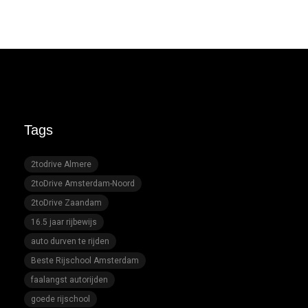
Tags
2todrive Almere
2toDrive Amsterdam-Noord
2toDrive Zaandam
16.5 jaar rijbewijs
auto durven te rijden
Beste Rijschool Amsterdam
faalangst autorijden
goede rijschool