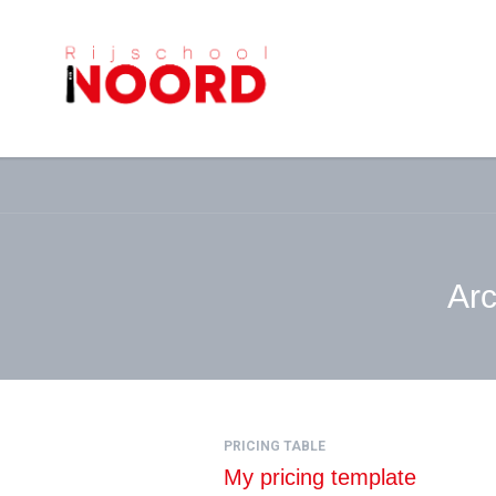
Arc
PRICING TABLE
My pricing template