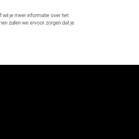
f wil je meer informatie over het
n zullen we ervoor zorgen dat je