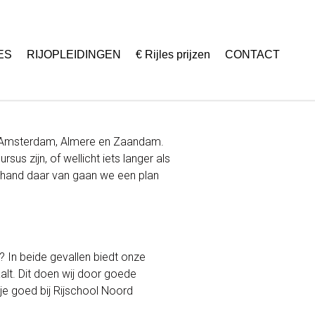
ES
RIJOPLEIDINGEN
€ Rijles prijzen
CONTACT
 Amsterdam, Almere en Zaandam.
us zijn, of wellicht iets langer als
dehand daar van gaan we een plan
g? In beide gevallen biedt onze
alt. Dit doen wij door goede
t je goed bij Rijschool Noord