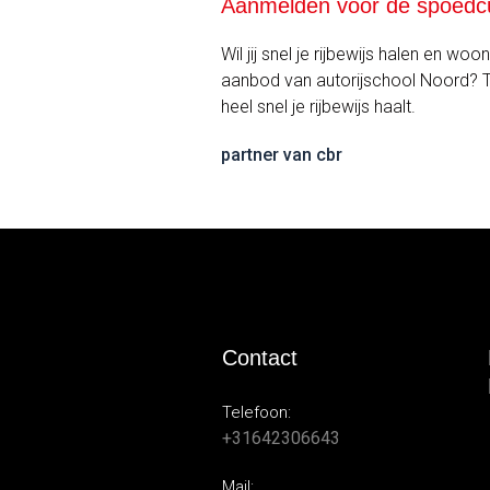
Aanmelden voor de spoedc
Wil jij snel je rijbewijs halen en 
aanbod van autorijschool Noord? Tw
heel snel je rijbewijs haalt.
partner van cbr
Contact
Telefoon:
+31642306643
Mail: