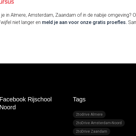
ursus
woon je in Almere, Amsterdam, Zaandam of in de nabije omgeving? O
ijfel niet langer en
meld je aan voor onze gratis proefles.
Same
Facebook Rijschool
Tags
Noord
2todrive Almere
2toDrive Amsterdam-Noord
2toDrive Zaandam