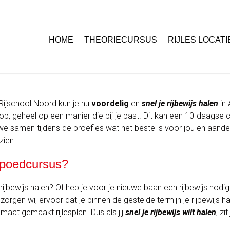
HOME
THEORIECURSUS
RIJLES LOCATI
Rijschool Noord kun je nu
voordelig
en
snel je rijbewijs halen
in
 geheel op een manier die bij je past. Dit kan een 10-daagse curs
 we samen tijdens de proefles wat het beste is voor jou en aan
zien.
Spoedcursus?
e rijbewijs halen? Of heb je voor je nieuwe baan een rijbewijs nodi
gen wij ervoor dat je binnen de gestelde termijn je rijbewijs ha
maat gemaakt rijlesplan. Dus als jij
snel je rijbewijs wilt halen
, zi