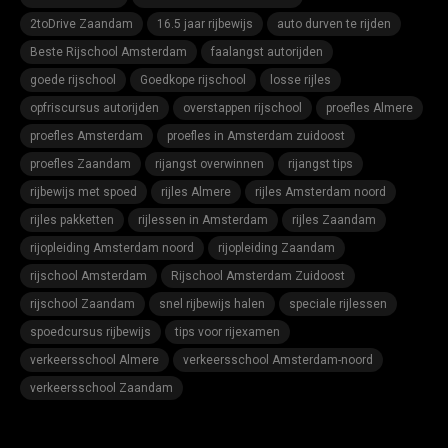
2toDrive Zaandam
16.5 jaar rijbewijs
auto durven te rijden
Beste Rijschool Amsterdam
faalangst autorijden
goede rijschool
Goedkope rijschool
losse rijles
opfriscursus autorijden
overstappen rijschool
proefles Almere
proefles Amsterdam
proefles in Amsterdam zuidoost
proefles Zaandam
rijangst overwinnen
rijangst tips
rijbewijs met spoed
rijles Almere
rijles Amsterdam noord
rijles pakketten
rijlessen in Amsterdam
rijles Zaandam
rijopleiding Amsterdam noord
rijopleiding Zaandam
rijschool Amsterdam
Rijschool Amsterdam Zuidoost
rijschool Zaandam
snel rijbewijs halen
speciale rijlessen
spoedcursus rijbewijs
tips voor rijexamen
verkeersschool Almere
verkeersschool Amsterdam-noord
verkeersschool Zaandam