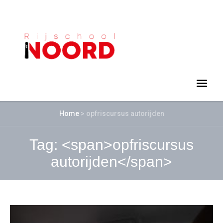
Home
>
opfriscursus autorijden
Tag: <span>opfriscursus
autorijden</span>