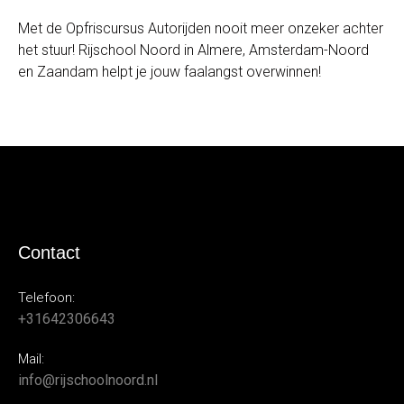
Met de Opfriscursus Autorijden nooit meer onzeker achter
het stuur! Rijschool Noord in Almere, Amsterdam-Noord
en Zaandam helpt je jouw faalangst overwinnen!
Contact
Telefoon:
+31642306643
Mail:
info@rijschoolnoord.nl