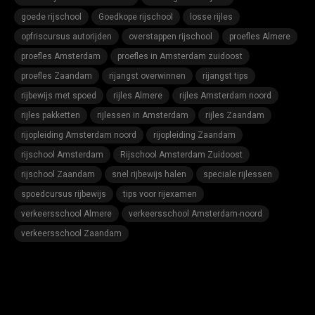
goede rijschool
Goedkope rijschool
losse rijles
opfriscursus autorijden
overstappen rijschool
proefles Almere
proefles Amsterdam
proefles in Amsterdam zuidoost
proefles Zaandam
rijangst overwinnen
rijangst tips
rijbewijs met spoed
rijles Almere
rijles Amsterdam noord
rijles pakketten
rijlessen in Amsterdam
rijles Zaandam
rijopleiding Amsterdam noord
rijopleiding Zaandam
rijschool Amsterdam
Rijschool Amsterdam Zuidoost
rijschool Zaandam
snel rijbewijs halen
speciale rijlessen
spoedcursus rijbewijs
tips voor rijexamen
verkeersschool Almere
verkeersschool Amsterdam-noord
verkeersschool Zaandam