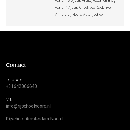
vanaf 16.5 jaar. Praktijkexamen mag
vanaf 17 jaar. Check voor 2toDrive
Almere bij Noord Autorijschool!
Contact
Telefoon:
+31642306643
Mail:
info@rijschoolnoord.nl
Rijschool Amsterdam Noord