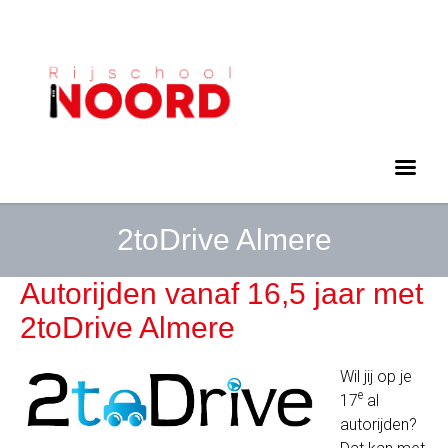
2toDrive Almere
Autorijden vanaf 16,5 jaar met
2toDrive Almere
Wil jij op je
e
17
al
autorijden?